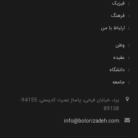
فیزیک
فرهنگ
ارتباط با من
وطن
عقیده
دانشگاه
جامعه
یزد، خیابان فرخی، پاساژ نصرت کدپستی: 94155-
89138
info@bolorizadeh.com