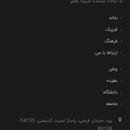
به ایالات متحده آمریکا رفتم.
خانه
فیزیک
فرهنگ
ارتباط با من
وطن
عقیده
دانشگاه
جامعه
یزد، خیابان فرخی، پاساژ نصرت کدپستی: 94155-
89138