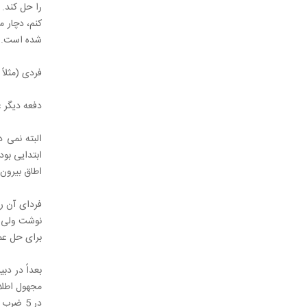
را حل کند.
کنم، دچار 
شده است.
فردی (مثلاً علی آقا) به بازا
دفعه دیگر علی آقا به بازار رفت و ای
البته نمی 
ابتدایی بود
اطاق بیرون 
فردای آن رو
نوشت ولی از
برای حل عمل
بعداً در دب
مجهول اطلا