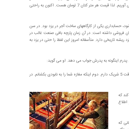
1560 نتیجه می شود. از تفاضل این اعداد قیمت 7 متر کتان را به مبلغ 490 تومان به دست می آوریم. لذا قیمت هر متر کتان 7 تومان هست. اکنون به راحتی
شود، حسابداری یکی از کارگاههای ساخت آجر در یزد بود. در سن
سمان فروشی داشته است. در آن زمان پارچه بافی صنعت غالب در
د ریشه تاریخی دارد. متأسفانه امروز این لفظ را حتی در یزد به
«شما دو مسیر را برای من معرفی می کنید. یکی اینکه از مغازه شما تجارت بزرگی بسازم. آن وقت 5 شریک دارم. دوم اینکه مغازه شما را به نابودی بکشانم. در
کند که
. از 16 سالگی تا 30 سالگی او اطلاع
نی که