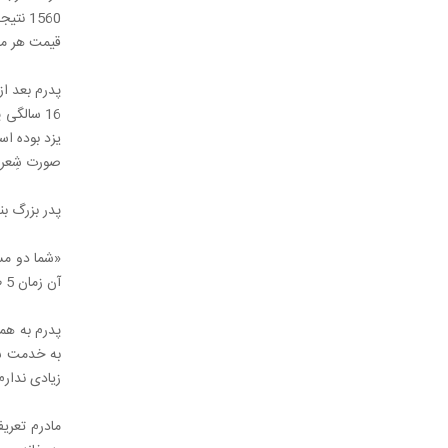
قیمت هر متر چیت 5 توما
پدرم بعد از
16 سالگی
یزد بوده اس
صورت شِعرب
پدر بزرگ بنده از پدرم (در سن 16 سالگی) می خواهد 
آن زمان 5 طلب کار دارم. اجازه بدهید راه خودم را بروم و خرج خانه را هم در می آورم.»
پدرم به هما
زیادی ندارم
مادرم تعری