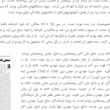
ی آمده است کار رنگ کردن ریسمان و خشک کردن آن می پرداخته است. دو د
 منزل داشته که دو کارگر با آنها کار می کردند. اینها دستگاههای بافندگی بودند که بد
د. ترمه یزد نیز از همان تکنولوژیهای قبل از ماشینهای بافندگی برقی بوده است.
پرکاری از خصوصیات پدر بنده بوده است. در سن 50 تا 65 سالگی که خود کارخ
داشت، صبح ساعت 6 صبح از خانه خارج می شد و شاگردان کارخانه را خود جمع می کرد
خانه رفته بودم که ایشان همراه با کارگرها کار می کرد. او از یک تکه پتوی ضایعا
له پدرم حاج علی اکبر ریسمانیان و حاج عباس ریسمانیان بودند.
بر ریسمانیان از تجار معروف زمان خود در یزد بوده است. او در
سالهای 1330 فوت می کند و پسرش حاج میرزا مهدی تجارت خانه او را در
دست می گیرد. حاج میرزا مهدی در سالی بین 1340 تا 1343 شمسی (به
د نمی آورم.) در اثر حادثه رانندگی در جاده اصفهان یزد فوت می
دگان او و حاج علی اکبر ریسمانیان در بررسی مالی تجارت خانه به
می رسند که در صورت بسته شدن تجارت خانه به پول آن زمان
دود 500 هزار تومان بدهکار می شوند. این به معنی فقیر شدن کل بازماندگان
ر ریسمانیان بوده است. به ویژه بازماندگان حاج میرزا مهدی دچار
ی می شدند. حاج میرزا مهدی تنها فرزند پسر حاج علی اکبر