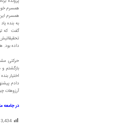
پرونده برن
همسرم خواست
همسرم این م
به بنده یاد
گفت که توی 
داده بود. همین 500 تومان خیلی لذت بخش بود و سفر بدون 
دادم پیشنه
آرزوهات چ
در جامعه ما
:
3,434