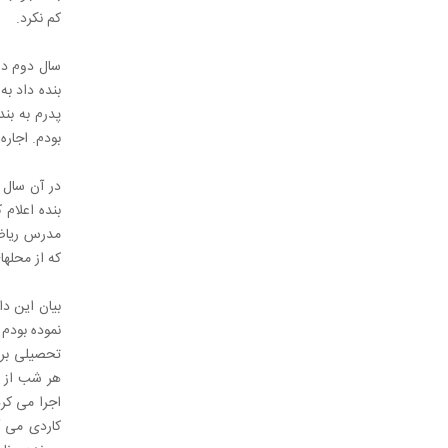
کم نکرد.
سال دوم دان
بودم. اجاره این خانه ماهی 1000 توم
بنده اعلام 
مدرس ریاضی
که از محلهای مختلف 
بیان این دا
نموده بودم 
تحصیلی برای
اجرا می کرد
کاردی می آو