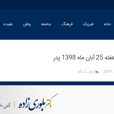
خانه
فیزیک
فرهنگ
جامعه
وطن
عقیده
اه 1398 پدر
بدون دیدگاه