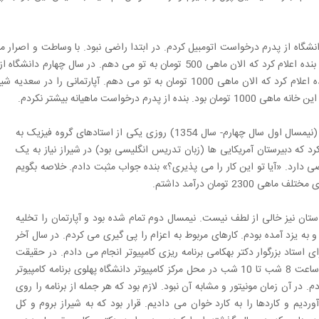
شگاه از پدرم درخواست اتومبیل کردم. در ابتدا راضی نبود. با وساطت و اصرار ماد
بنده داد به بنده اعلام کرد که الان ماهی 500 تومان به تو می دهم
پدرم به بنده اعلام کرد که الان ماهی 1000 تومان به تو می دهم. آپ
ان بود. بنده از پدرم درخواست ماهیانه بیشتر نکردم.
در آن سال (نیمسال اول سال چهارم- سال 1354) روزی یکی از استادهای گروه فیزیک به
کرد که دبیرستان آمریکایی ها (زبان تدریس انگلیسی بود) در شیراز نیاز به یک
 دارد. «آیا تو این کار را می پذیری؟» بنده جواب مثبت دادم. خلاصه بگویم
ماهی 2300 تومان درآمد داشتم.
ستان نیز خالی از لطف نیست. نیمسال دوم تمام شده بود و آپارتمان را تخلیه
و به یزد آمده بودم. کارهای مربوط به اعزام را پی گیری می کردم. در سال آخر
 استاد بزرگوار دکتر بهکامی برنامه ریزی کامپیوتر انجام می دادم. در حقیقت
هر شب از ساعت 8 شب تا 10 شب در محل مرکز کامپیوتر دانشگاه پهلوی برنامه کامپیوتر
م. در آن زمان مونیتور و مشابه آن نبود. لازم بود که هر جمله از برنامه را روی
ردیم و کاردها را به کارد خوان می دادیم. قرار بود که به شیراز بروم و کل