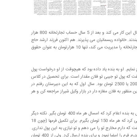
پذیرد. او می پذیرد که تجارتخانه ای را با بدهکاری 500 هزار تومان اداره نماید. او برای 5 سال این کار می کند و بعد از 5 سال حساب تجارتخانه 800 هزار
بندند. خانواده ریسمانیان می پذیرند. هم اکنون فرزند ارشد حاج
میرزا مهدی با نام حاج علی اکبر ریسمانیان کارخانه ای دارد. پدر بنده در مدت پنج سالی که تجارتخانه را مدیریت می کند، تنها 10 هزارتومان به عنوان حقوق
ایم. او به بنده یاد داده بود که هیچوقت از او درخواست پول
 گفت که پول تو جیبی تو فلان مقدار است. برای تحصیل در کلاس
11 (پنج دبیرستان) در دبیرستان دانشگاه پهلوی شیراز پذیرفته شدم. شهریه این دبیرستان 2000 یا 2500 تومان بود. سال اول که به این دبیرستان رفتم در
 برای تو در نظر می گیرم. برای این منظور به فلان مغازه دار در بازار وکیل شیراز مراجعه کن و هر
سال بعد با دو نفر از دانش آموزان خانه ای را اجاره کردیم و از خوابگاه بیرون آمدم. در آن سال به بنده اعلام کرد که امسال هر ماه 400 تومان بگیر. نکته دیگر
اینکه چون سال قبل در کلاس رتبه اول را کسب کرده بودم، دبیرستان مرا به بنیاد پهلوی معرفی کرد که هر ماه 150 تومان بگیرم. برای تکمیل فرمها (چون 18
گفت که دارم مخارج تو را می دهم و تو نیازی به این پول نداری.
بنده جواب دادم اجازه دهید این پول را بگیرم و از 400 تومان کم کنید. با شنیدن این جواب، پدرم فرم را امضا نمود و برای بنده ارسال کرد. ولی از 400 تومان