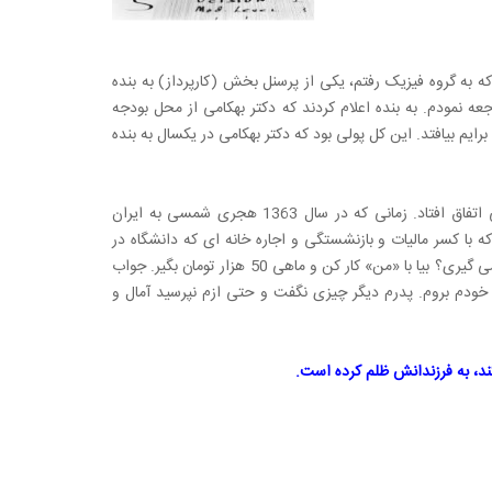
 که به گروه فیزیک رفتم، یکی از پرسنل بخش (کارپرداز) به بنده
عه نمودم. به بنده اعلام کردند که دکتر بهکامی از محل بودجه
می توانست برایم بیافتد. این کل پولی بود که دکتر بهکامی در یکسال به بنده
حرکتی مشابه حرکت پدرم در سن 16 سالگی نسبت به پدرش برای بنده در سن 30 سالگی اتفاق افتاد. زمانی که در سال 1363 هجری شمسی به ایران
ید باهنر کرمان به کار مشغول شدم، حقوق بنده 15800 تومان بود. که با کسر مالیات و بازنشستگی و اجاره خانه ای که دانشگاه در
اختیار بنده گذاشته بود حدود ده هزار تومان داشتم. پدرم گفت که این چه حقوقی هست که می گیری؟ بیا با «من» کار کن و ماهی 50 هزار تومان بگیر. جواب
 خودم بروم. پدرم دیگر چیزی نگفت و حتی ازم نپرسید آمال و
ند، به فرزندانش ظلم کرده است.