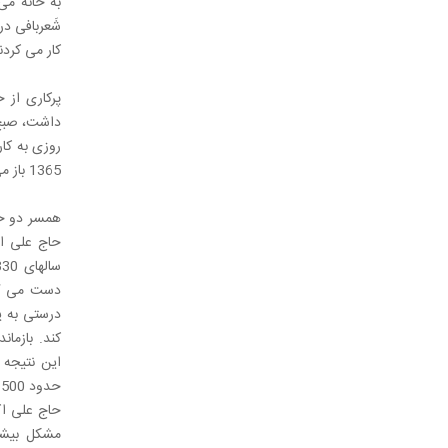
به خانه م
شَعربافی در
کار می کردن
روزی به کار
1365 باز می گردد. بنده هنوز آن جانماز را دارم. در کل زمانی که مشغول به کار بودم از این جانماز در محل کار استفاده می کردم.
همسر دو خا
حاج علی اک
درستی به یا
کند. بازمان
این نتیجه 
ح
حاج علی اکب
مشکل بیشتر